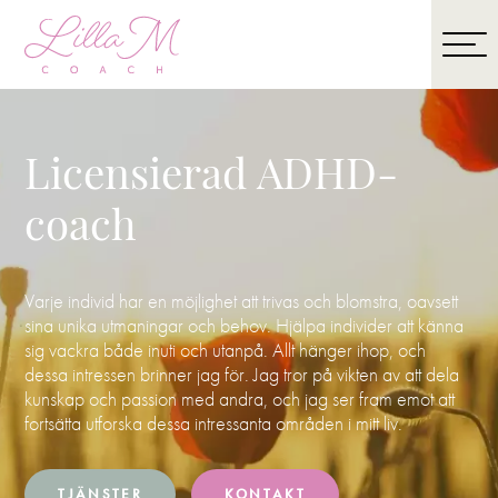
Licensierad ADHD-
coach
Varje individ har en möjlighet att trivas och blomstra, oavsett
sina unika utmaningar och behov. Hjälpa individer att känna
sig vackra både inuti och utanpå. Allt hänger ihop, och
dessa intressen brinner jag för. Jag tror på vikten av att dela
kunskap och passion med andra, och jag ser fram emot att
fortsätta utforska dessa intressanta områden i mitt liv.
TJÄNSTER
KONTAKT